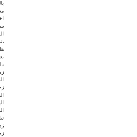
با
من
اخ
سي
ال
،ث
هل
ذا
زه
ال
زه
ال
ال
ال
تب
زه
زه