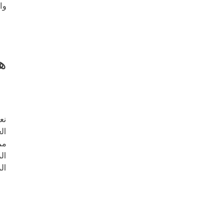
وا
ه
نع
ال
مم
ال
ال