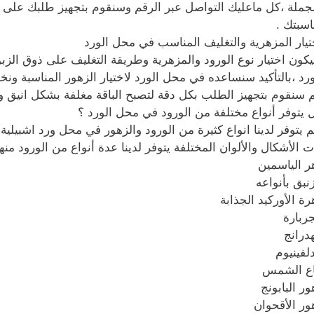
لجملة ،كل ماعليك التواصل عبر الرقم وسنقوم بتجهيز طلبك عل
اسبتك .
تيار المزهرية والتغليف المناسب في محل الورد
كون اختيار نوع الورود والمزهرية وطريقة التغليف على ذوق الز
ورد ،بالتأكيد سنساعده في محل الورد لاختيار الزهور المناسبة و
م سنقوم بتجهيز الطلب بكل دقة لتصبح الباقة مغلفة بشكل انيق 
 يتوفر أنواع مختلفة من الورود في محل الورد ؟
ت الأشكال والألوان المختلفة يتوفر لدينا عدة أنواع من الورود منها
ر الياسمين
زنبق بأنواعه
رة الأوركيد الجذابة
جربارة
هدرانج
دلفينيوم
اع الشمس
ور البابونج
ور الأقحوان