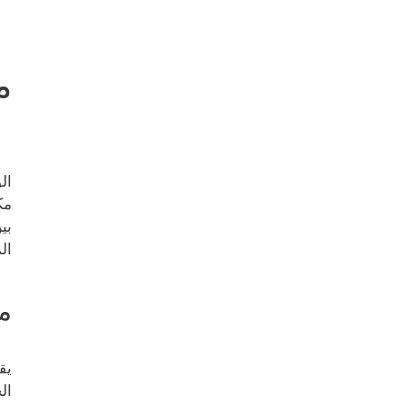
م
ال
مك
بي
ال
م
يق
ال