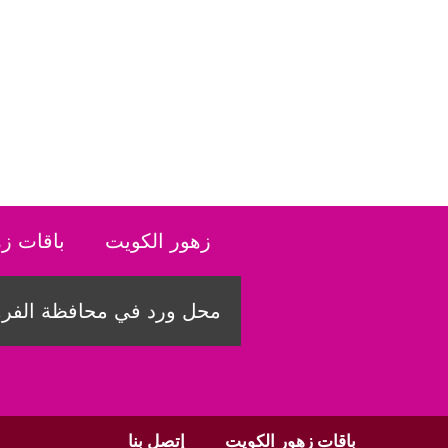
نتقل
لى
لمحتوى
زهور الكويت
باقات ز
محل ورد في محافظة الفروا
باقات زهور الكويت
إتصل بنا