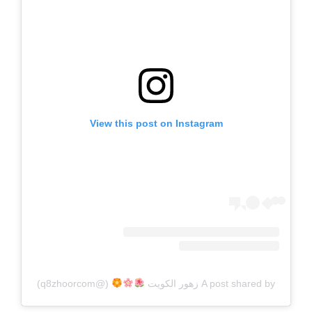
View this post on Instagram
A post shared by زهور الكويت
⁩ (@q8zhoorcom)