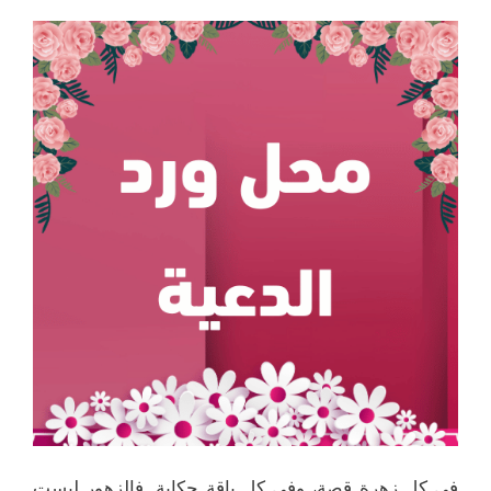
في كل زهرة قصة، وفي كل باقة حكاية. فالزهور ليست