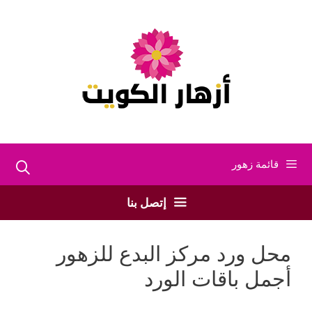
نتقل
لى
لمحتوى
قائمة زهور
إتصل بنا
محل ورد مركز البدع للزهور
أجمل باقات الورد