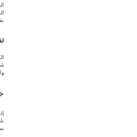
ال
ال
بق
تن
ال
شخ
وا
خ
إذ
نل
بس