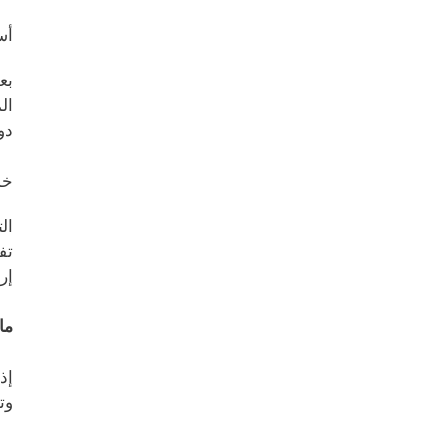
أس
بع
ال
دو
خد
ال
تف
إر
ما
إذ
وت