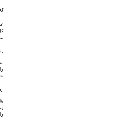
تغ
عن
كل
لت
زه
مح
وا
تع
زه
هل
وت
وا