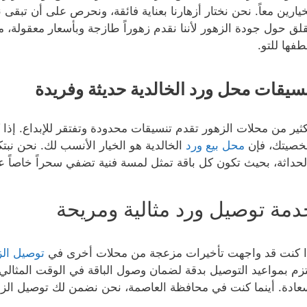
خيارين معاً. نحن نختار أزهارنا بعناية فائقة، ونحرص على أن 
قلق حول جودة الزهور لأننا نقدم زهوراً طازجة وبأسعار معقولة، 
طفها للتو.
سيقات محل ورد الخالدية حديثة وفريدة
كثير من محلات الزهور تقدم تنسيقات محدودة وتفتقر للإبداع. إذ
صيتك، فإن
محل بيع ورد
الخالدية هو الخيار الأنسب لك. نحن نبتكر
لحداثة، بحيث تكون كل باقة تمثل لمسة فنية تضفي سحراً خاصاً ع
دمة توصيل ورد مثالية ومريحة
ا كنت قد واجهت تأخيرات مزعجة من محلات أخرى في
توصيل الز
تزم بمواعيد التوصيل بدقة لضمان وصول الباقة في الوقت المثالي،
عادة. أينما كنت في محافظة العاصمة، نحن نضمن لك توصيل الز