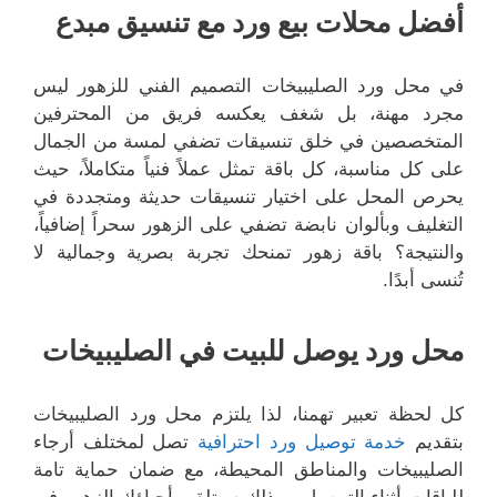
أفضل محلات بيع ورد مع تنسيق مبدع
في محل ورد الصليبيخات التصميم الفني للزهور ليس
مجرد مهنة، بل شغف يعكسه فريق من المحترفين
المتخصصين في خلق تنسيقات تضفي لمسة من الجمال
على كل مناسبة، كل باقة تمثل عملاً فنياً متكاملاً، حيث
يحرص المحل على اختيار تنسيقات حديثة ومتجددة في
التغليف وبألوان نابضة تضفي على الزهور سحراً إضافياً،
والنتيجة؟ باقة زهور تمنحك تجربة بصرية وجمالية لا
تُنسى أبدًا.
محل ورد يوصل للبيت في الصليبيخات
كل لحظة تعبير تهمنا، لذا يلتزم محل ورد الصليبيخات
بتقديم
خدمة توصيل ورد احترافية
تصل لمختلف أرجاء
الصليبيخات والمناطق المحيطة، مع ضمان حماية تامة
للباقات أثناء التوصيل، وبذلك سيتلقى أحباؤك الزهور في