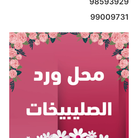
98593929
99009731