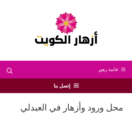
نتقل
لى
لمحتوى
قائمة زهور
إتصل بنا
محل ورود وأزهار في العبدلي