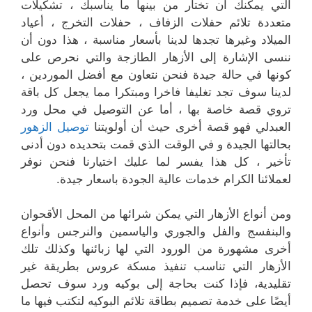
التي يمكنك أن تختار من بينها ما يناسبك ، تشكيلات
متعددة تلائم حفلات الزفاف ، حفلات التخرج ، أعياد
الميلاد وغيرها تجدها لدينا بأسعار مناسبة ، هذا دون أن
ننسى الإشارة إلى الأزهار الطازجة والتي نحرص على
كونها في حالة جيدة فنحن نتعاون مع أفضل الموردين ،
لدينا سوف تجد تغليفا فاخرا ومبتكرا مما يجعل كل باقة
تروي قصة خاصة بها ، أما عن التوصيل في محل ورد
العبدلي فهو قصة أخرى حيث أن أولويتنا
توصيل الزهور
بحالتها الجيدة و في الوقت الذي قمت بتحديده دون أدنى
تأخير ، كل هذا يفسر لما عليك اختيارنا فنحن نوفر
لعملائنا الكرام خدمات عالية الجودة باسعار جيدة.
ومن أنواع الأزهار التي يمكن شرائها من المحل الأقحوان
والبنفسج والفل والجوري والياسمين والنرجس وأنواع
أخرى مشهورة من الورود التي لها زبائنها وكذلك تلك
الأزهار التي تناسب تنفيذ مسكة عروس بطريقة غير
تقليدية، فإذا كنت بحاجة إلى بوكيه ورد سوف تحصل
أيضًا على خدمة تصميم بطاقة تلائم البوكيه لتكتب فيها ما