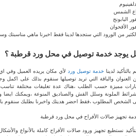
دلفينيوم
اع الشمس
ور البابونج
ور الأقحوان
لكثير من الورود التي ستجدها لدينا فقط اخبرنا ماهي مناسبتك وس
 يوجد خدمة توصيل في محل ورد قرطبة ؟
م بالتأكيد لدينا
خدمة توصيل ورد
لأي مكان يريده العميل وفي اي
 العنوان والباقة التي تريد توصيلها سنقوم بذلك على اكمل وجه
ارات مميزة حسب الطلب ،هناك عدة تغليفات مختلفة تناسب جم
شرائط الملونة وسلل القش والصناديق المنوعة ،ويمكنك ايضا و
ى الشخص المطلوب ،فقط احضر هديتك واخبرنا بطلبك سنقوم بالت
مة تجهيز صالات الأفراح في محل ورد قرطبة
لتأكيد نستطيع تجهيز ورود صالات الأفراح كاملة بالأنواع والأش