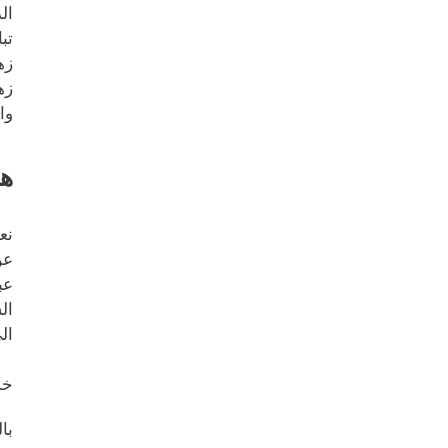
ال
تب
زه
زه
وا
هل
نع
عن
عب
ال
ال
خد
با