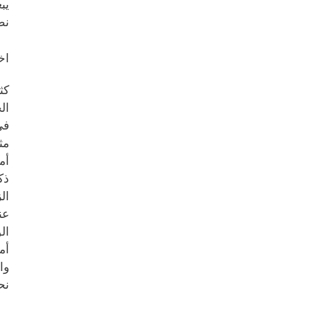
يب
نض
اخ
كث
ال
في
مث
أم
ذك
ال
عن
ال
أم
وا
نح