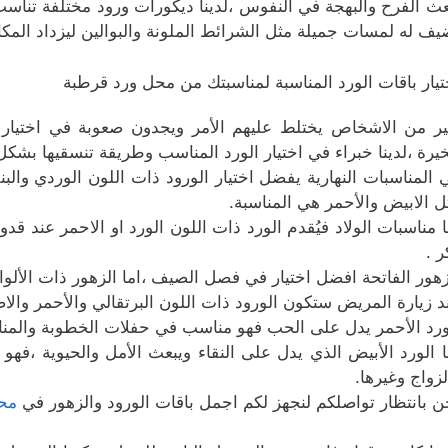
عث الفرح والبهجة في النفوس ،لدينا ديكورات ورود مختلفة تناسب
يف له لمسات جميلة مثل الشرائط الملونة والبوالين ليزداد المكان
تيار باقات الورد المناسبة لمناسبتك من محل ورد قرطبة
ير من الاشخاص يختلط عليهم الأمر ويجدون صعوبة في اختيار ا
خيرة ،لدينا خبراء في اختيار الورد المناسب وطريقة تنسقيها بشك
 المناسبات النهارية يفضل اختيار الورود ذات اللون الوردي والب
ل الابيض والأحمر هي المناسبة.
ا مناسبات الولاد فيُقدم الورد ذات اللون الورد او الاحمر عند قدو
ر .
زهور الفاتحة افضل اختيار في فصل الصيف ،اما الزهور ذات الألوان
د زيارة المريض ستكون الورود ذات اللون البرتقالي والأحمر والا
ورد الأحمر يدل على الحب فهو مناسب في حفلات الخطوبة والمنا
ا الورد الأبيض الذي يدل على النقاء ويبعث الأمل والحيوية ،ف
لزواج وغيرها.
ن بانتظار تواصلكم لنجهز لكم اجمل باقات الورود والزهور في
مح