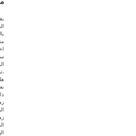
مح
يق
ال
با
من
اخ
سي
ال
،ث
هل
نع
ذا
زه
ال
زه
ال
ال