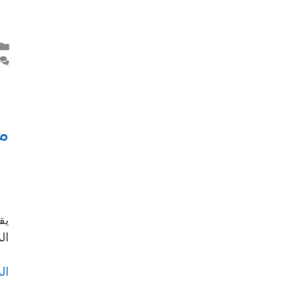
م
يق
ال
ال