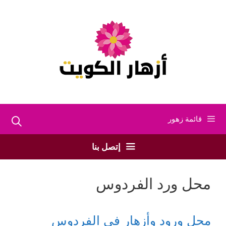
نتقل
لى
لمحتوى
قائمة زهور
إتصل بنا
محل ورد الفردوس
محل ورود وأزهار في الفردوس