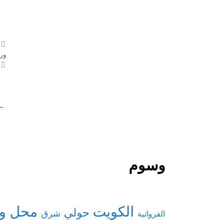
ور
←
وسوم
الكويت
محل ور
حولي
شرق
الفروانية