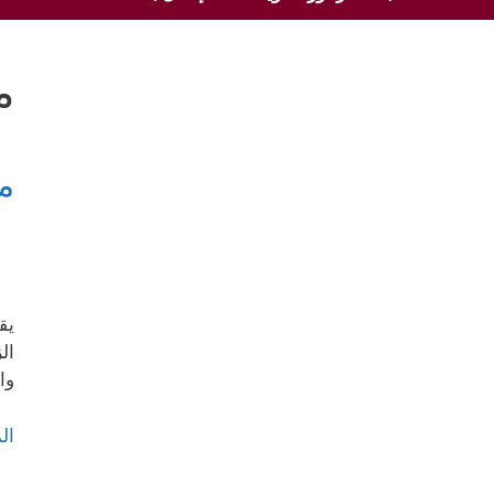
م
م
يق
ال
وا
ال