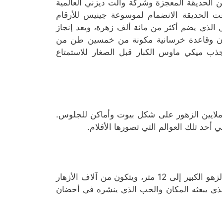
ين الحديقة المعجزة وشركة والت ديزني العالمية
 الحديقة الانضمام لموسوعة جينيس للأرقام
ال الذي يضم أكثر من مائة ألف زهرة، ويعد إنجاز
ان وقاعدة خرسانية مكونة من خمسين طن من
ة ليصل وزن تمثال الأزهار لحوالي 35 طن. يجذب ميكي ماوس الكبار قبل الصغار للاستمتاع
 ملايين الزهور على شكل بيوت وأماكن للجلوس.
 أحد تلك العوالم التي تصورها الأفلام.
واحد من معالم الحديقة المعجزة المميزة للغاية، يصل ارتفاع دب الزهو الكبير إلى 12 متر، ويتكون من آلاف الأزهار
 الذي يبعثه المكان والحب الذي ينشره في أحضان