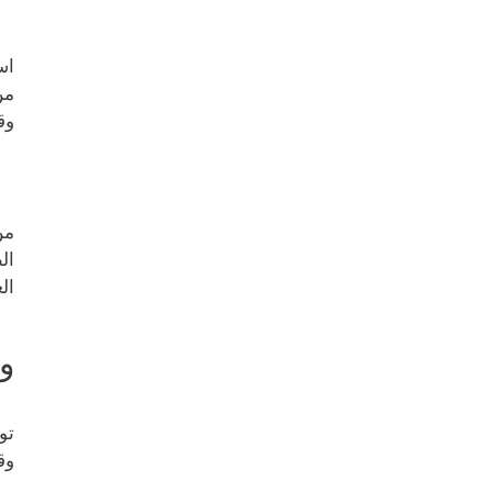
اس
من
وق
ال
و
تو
وق