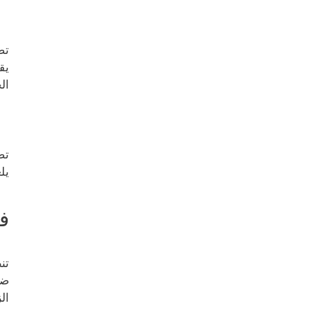
تض
يق
ال
يل
ف
تن
ضخ
ال