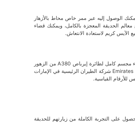
يمكنك الوصول إليه عبر ممر خاص محاط بالأزهار
الم الحديقة المعجزة بالكامل، ويمكنك قضاء
ع الآيس كريم لاستعادة الانتعاش.
من التحف الفنية الموجودة في حديقة الزهور في دبي، حيث تم بناء مجسم كامل لطائرة إيرباص A380 من الزهور
الطبيعية لتشكل تحفة فنية مذهلة. تحمل طائرة الزهور شعار شركة Emirates شركة الطيران الرئيسية في الإمارات
 للأرقام القياسية.
حصول على التجربة الكاملة من زيارتهم للحديقة