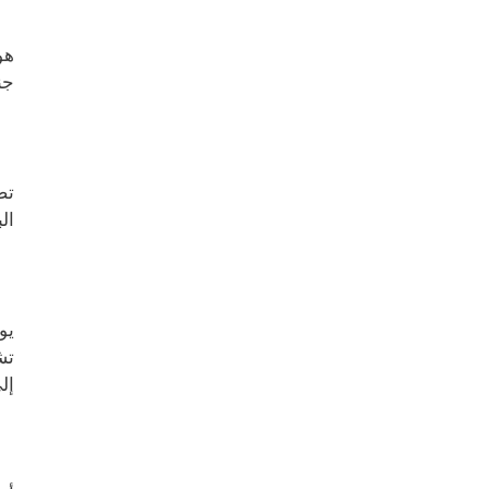
جن
تض
ال
يو
تش
إل