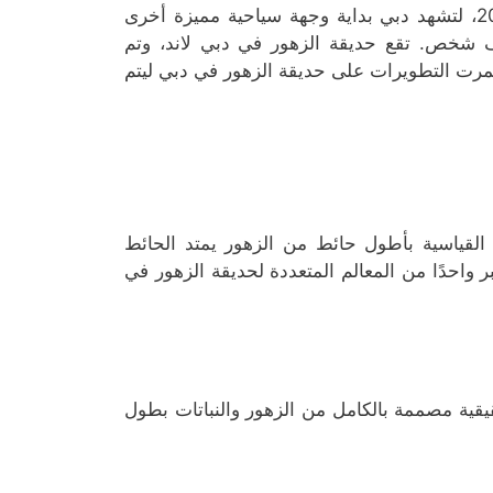
تم افتتاح الحديقة المعجزة يوم عيد الحب 14 فبراير من عام 2013، لتشهد دبي بداية وجهة سياحية مميزة أخرى
 شخص. تقع حديقة الزهور في دبي لاند، وتم
لى حدة مراحل فبعد افتتاح المرحلة الأولى عام 2013 استمرت التطويرات على حديقة الزهور في دبي ليتم
القياسية بأطول حائط من الزهور يمتد الحائط
8 أمتار. وحائط الزهور يعتبر واحدًا من المعالم المتعددة لحديقة الزهور في
قية مصممة بالكامل من الزهور والنباتات بطول