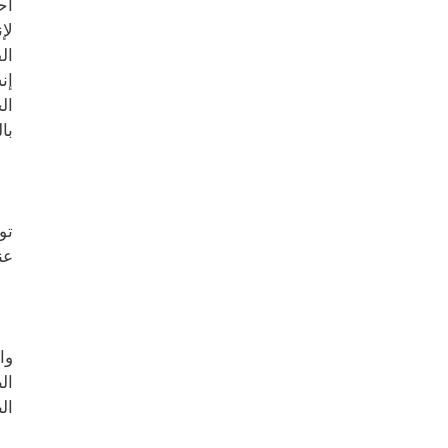
أح
لإ
ال
إن
با
تو
عن
ال
ال