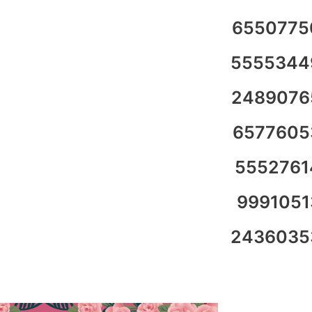
6550775
5555344
2489076
6577605
5552761
9991051
2436035