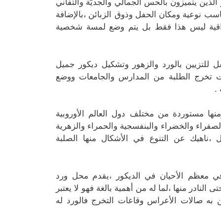
ين يتميزون بالحس الجمالي والجديّة والتفاني
اسب نوعية ومكان الحفل وذوق الزبائن ،بالإضافة
راقية ليس هذا فقط بل يتم وضع لمسة شخصية
ل للتزيين بالورد والزهور وتشكيل ديكور جميل
ات تخرج الطلبة من المدارس والجامعات ووضع
.
منها مستوردة من مختلف دول العالم الأوروبية
والصفراء والخضراء والبنفسجية والحمراء والزهرية
ؤل ،ناهيك عن التنوع في الأشكال منها الصلبة
في معظم الأحيان في الديكور ،يقدم محل ورد
النادر منها ،لما له من أهمية بالغة فهو لا يعتبر
ن به صالات الأعراس وقاعات التخرج فالورد له