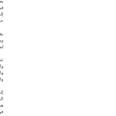
يع
في
إل
حس
يق
وم
لم
تت
وا
وا
وا
إل
ال
هد
فو