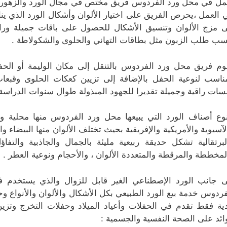
مل في محل ورد الفردوس فريق مختص في مجال الورد والزهور الذ
 العمل ،يحرص الفريق على اختيار الألوان وأشكال الورد الذي ين
ى مزج الألوان وتنسيق الأشكال للحصول على باقات جميلة و
ب طلب الزبون مثل بطاقات التهاني والحلوى والشكولاطة .
وم فريق محل ورد الفردوس بالتنقل إلى مكان الوليمة أو الحف
ناسب لنوعية الحفل بالإضافة إلى تزيين كعكات الحلوى وقبع
سات راقية وجميلة تقديرا للجهود المبذولة طوال سنوات الدراسة 
نوع أصناف الورد التي يبيعها محل ورد الفردوس منها محلية و
لآسيوية والأمريكية والإفريقية بحيث تختلف الألوان منها البيضاء 
لبرتقالية تشكل حديقة ربيعية مليئة بالجمال والجاذبية والتفا
لمخططة والمرقطة والمتعددة الألوان ، والأحجام ونوعية العطر .
ى جانب الورد الإصطناعي الغير قابل للزوال والذي يستخدم 
فردوس خدمة بيع الورد الطبيعي بكل الأشكال والألوان والأنواع وحتى 
ية فقط تقدم في الحفلات وأعياد الميلاد وحفلات التخرج وتزي
ائد على الصحة النفسية والجسمية :