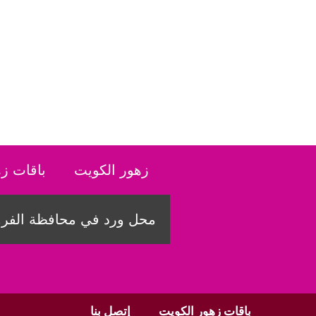
نتقل
لى
لمحتوى
زهور الكويت
باقات ز
محل ورد في محافظة الفروا
باقات زهور الكويت
إتصل بنا