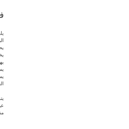
فو
يل
ال
يح
يخ
يه
يس
يس
ال
يت
عن
من