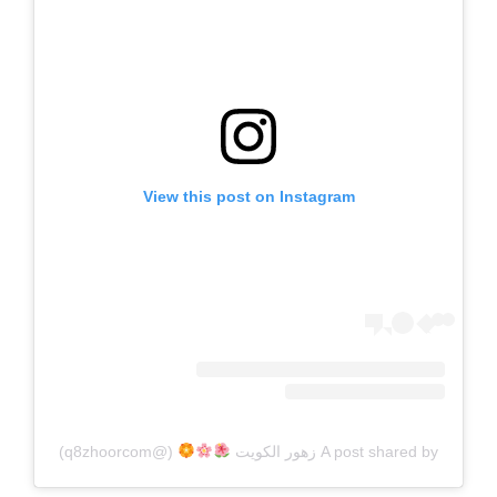
View this post on Instagram
A post shared by زهور الكويت
⁩ (@q8zhoorcom)