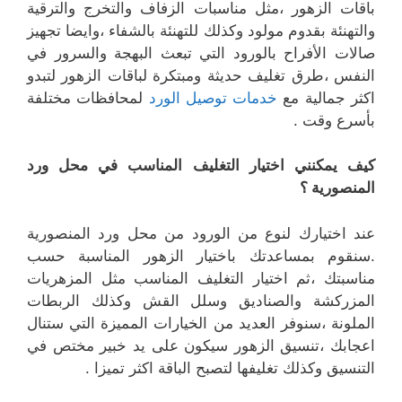
باقات الزهور ،مثل مناسبات الزفاف والتخرج والترقية
والتهنئة بقدوم مولود وكذلك للتهنئة بالشفاء ،وايضا تجهيز
صالات الأفراح بالورود التي تبعث البهجة والسرور في
النفس ،طرق تغليف حديثة ومبتكرة لباقات الزهور لتبدو
اكثر جمالية مع
خدمات توصيل الورد
لمحافظات مختلفة
بأسرع وقت .
كيف يمكنني اختيار التغليف المناسب في محل ورد
المنصورية ؟
عند اختيارك لنوع من الورود من محل ورد المنصورية
.سنقوم بمساعدتك باختيار الزهور المناسبة حسب
مناسبتك ،ثم اختيار التغليف المناسب مثل المزهريات
المزركشة والصناديق وسلل القش وكذلك الربطات
الملونة ،سنوفر العديد من الخيارات المميزة التي ستنال
اعجابك ،تنسيق الزهور سيكون على يد خبير مختص في
التنسيق وكذلك تغليفها لتصبح الباقة اكثر تميزا .