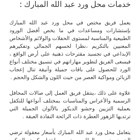
خدمات محل ورد عبد الله المبارك :
يعمل فريق مختص في محل ورد عبد الله المبارك
بإستشارات ومساعدات في ما يخص أفضل الورود
الطبيعية والمناسبة لمستوى الحفلات والولائم والأشخاص
المعنيين بالتكريم ،نظرا لحسهم الجمالي وتفكيرهم
الإبداعي في تجسيد مقترحات ذهنية على أرض الواقع ،
فيسعى الفريق لتطوير مهاراتهم في تنسيق مختلف أنواع
الورد للحصول على باقات جميلة وأنيقة تنال إعجاب
الزبائن ومواكبة العصر من حيث اللون والشكل والحجم .
علاوة على ذلك ،ينتقل فريق العمل إلى صالات المحافل
الرسمية والأعراس والمناسبات بمختلف أنواعها للتكفل
بعملية التزيين وحشو الديكور بالألوان الجميلة التي
ترتديها الزهور العطرة ذات الرائحة النفاذة العبقة .
يتعامل محل ورد عبد الله المبارك بأسعار معقولة ترضي
الجميع حسب الطلب وحسب اختيار كمية الديكور