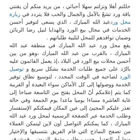
حللتم أهلا ونزلتم سهلا أحبائي ، من يريد منكم أن يقتني
باقة ورد تشعّ بالأمل والجمال والحب فلا يتردد في
زيارة
محل ورد
عبد الله المبارك ، الذي يسعى لتوفير أحسن
الخدمات في مجال بيع الورد والهدايا لنيل رضا الزبائن
وضمان توافدهم للمحل لتلبية طلباتهم .
يقع محل ورد عبد الله المبارك في منطقة عبد الله
المبارك ، بالقرب من عبد الله المبارك ،وهو من بين
أحسن محلات بيع الورد في البلاد ،إذ يعمل القائمون عليه
بالرّد على جميع طلبات الخدمة بشكل سريع و
توصيل
الورد
لصاحبه في الوقت المحدد ، لتوسيع نطاق توفير
الخدمة ووصولها إلى كل الأماكن سواء البعيدة أو القريبة
كما يتم إعلامكم أنّ المحل يفتح من التاسعة صباحا إلى
غاية العاشرة مساءا يوميا ماعدا يوم الجمعة وفي حالة
تعذر عليكم المجيئ إلى عين المكان فيمكنكم الإستفسار
وطلب الخدمة عبر الصفحة الرسمية لمحل ورد عبد الله
المبارك ، كما يمكنكم التواصل أون لاين ليتمكن العملاء
من تصفح النماذج التي قام الفريق بتنسيقها والإختيار
منها أو التعديل حسب طلب وذوق الزبون . فمشرفي