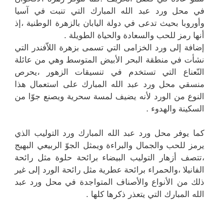
في محل ورد عبد الله المبارك التي تنبت في آسيا
وأوروبا بحيث تدعى في دولة اليابان بالزهرة الوطنية ،إذ
أنها رمز للحب والسعادة والحياة الطويلة .
إضافة إلى ورد الخزامى التي تسمى بزهرة اللاّفندر التي
نشأت في منطقة البحر الأبيض المتوسط وهي من عائلة
النّعناع التي تستخدم في تنسيقات الزهور ،يحرص
منسقي محل ورد عبد الله المبارك على استعمال هذا
النوع من الورد لأنه يضيف لمسة سحرية ويصنع جوّا من
السكينة والهدوء .
كما يوفر محل ورد عبد الله المبارك ورد التوليب الذي
يرمز للحب والجمال والبراءة ويمثل الجوّ الربيعي البهيج
،تتصف أزهار التوليب البيضاء برائحة حلوة مثل رائحة
الفانيلا ،والحمراء برائحة عطرية مثل رائحة الورد إلى غير
ذلك من الأنواع والأصناف المتواجدة في محل ورد عبد
الله المبارك التي يتعذر ذكرها كلها .