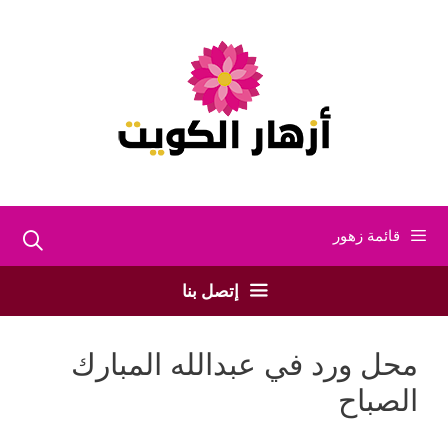
نتقل
لى
لمحتوى
قائمة زهور
إتصل بنا
محل ورد في عبدالله المبارك
الصباح