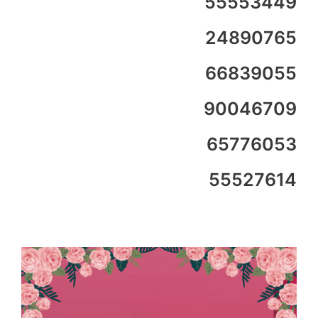
55553449
24890765
66839055
90046709
65776053
55527614