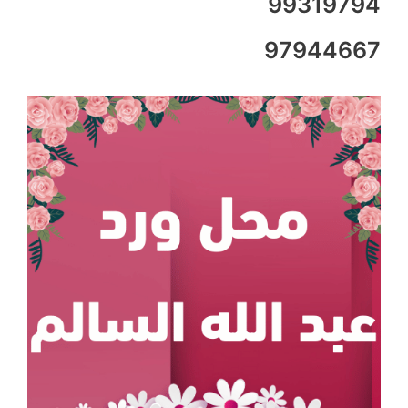
99319794
97944667