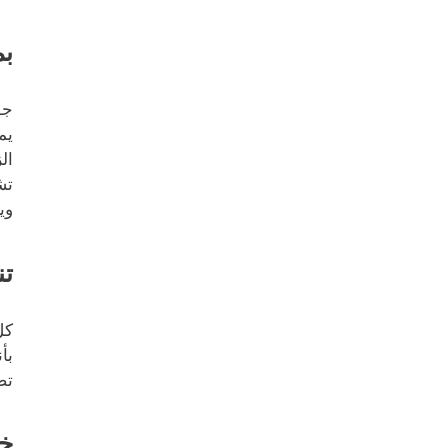
بم
جو
يم
ال
تش
وي
تن
كل
بأ
تص
خد