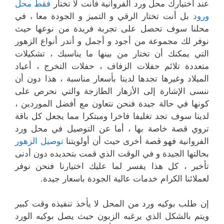
عند اختيارك محل ورد الفروانية فأنت لا تختار
فقط محل
ورود
بل أنت تختار الرقي و التميز و الجودة معا ، في
محلنا سوف تحصل على تجربة فريدة من نوعها حيث
نوفر لك مجموعة من أجود و أجمل و أندر أنواع الزهور
التي يمكنك أن تختار من بينها ما يناسبك ، تشكيلات
متعددة تلائم حفلات الزفاف ، حفلات التخرج ، أعياد
الميلاد وغيرها تجدها لدينا بأسعار مناسبة ، هذا دون أن
ننسى الإشارة إلى الأزهار الطازجة والتي نحرص على
كونها في حالة جيدة فنحن نتعاون مع أفضل الموردين ،
لدينا سوف تجد تغليفا فاخرا ومبتكرا مما يجعل كل باقة
تروي قصة خاصة بها ، أما عن التوصيل في محل ورد
الفروانية فهو قصة أخرى حيث أن أولويتنا
توصيل الزهور
بحالتها الجيدة و في الوقت الذي قمت بتحديده دون أدنى
تأخير ، كل هذا يفسر لما عليك اختيارنا فنحن نوفر
لعملائنا الكرام خدمات عالية الجودة باسعار جيدة.
إن طلب بوكيه ورد من المحل لا يأخذ تنفيذه وقت كبير
ويتم بالشكل الذي يرغبه الزبون حيث يصل بوكيه الورد