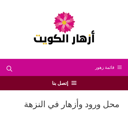
نتقل
لى
لمحتوى
قائمة زهور
إتصل بنا
محل ورود وأزهار في النزهة