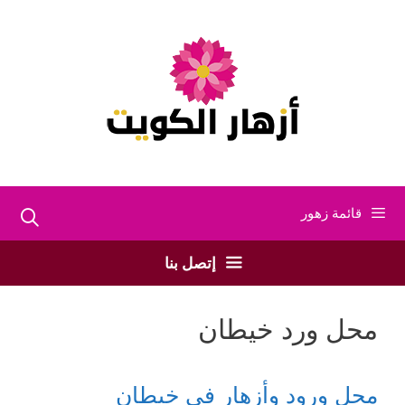
نتقل
لى
لمحتوى
قائمة زهور
إتصل بنا
محل ورد خيطان
محل ورود وأزهار في خيطان