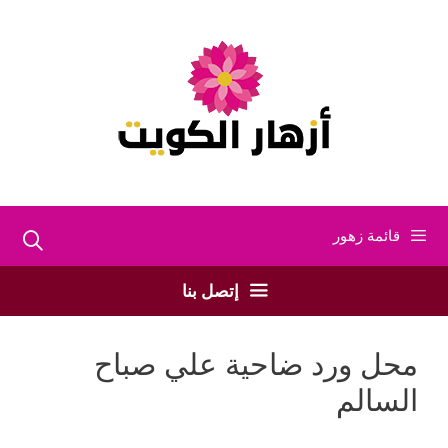
نتقل
لى
لمحتوى
قائمة زهور
إتصل بنا
محل ورد ضاحية علي صباح
السالم