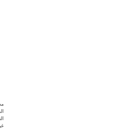
ال
ال
غر