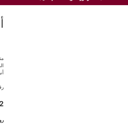
أ
مت
ال
أن
رق
2
رو