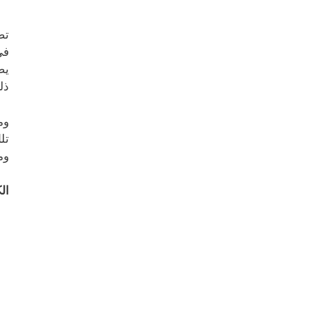
تص
في
يض
ذل
وم
تل
وم
ال