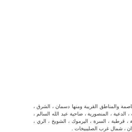
محل ورد بنساب سنتر في منطقة شرق ودسمان في محافظة العاصمة والمناطق القريبة ‎ومنها دسمان ، الشرق ،
 ، الدعية ، المنصورية ، ضاحية عبد الله السالم ،
سية ، قرطبة ، السرة ، اليرموك ، الشويخ ، الري ،
روان ، شمال غرب الصليبيخات .