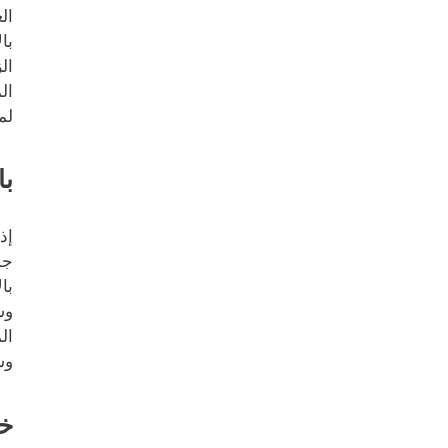
ال
با
ال
ال
لم
با
إذ
جم
با
وس
ال
وش
خد